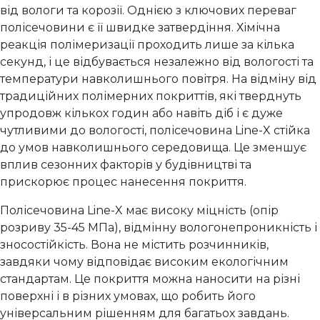
від вологи та корозії. Однією з ключових переваг
полісечовини є її швидке затвердіння. Хімічна
реакція полімеризації проходить лише за кілька
секунд, і це відбувається незалежно від вологості та
температури навколишнього повітря. На відміну від
традиційних полімерних покриттів, які тверднуть
упродовж кількох годин або навіть діб і є дуже
чутливими до вологості, полісечовина Line-X стійка
до умов навколишнього середовища. Це зменшує
вплив сезонних факторів у будівництві та
прискорює процес нанесення покриття.
Полісечовина Line-X має високу міцність (опір
розриву 35-45 МПа), відмінну вологонепроникність і
зносостійкість. Вона не містить розчинників,
завдяки чому відповідає високим екологічним
стандартам. Це покриття можна наносити на різні
поверхні і в різних умовах, що робить його
універсальним рішенням для багатьох завдань.