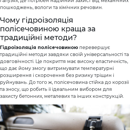
галузях, де потрібен надійний захист від механічних
пошкоджень, вологи та хімічних речовин.
Чому гідроізоляція
полісечовиною краща за
традиційні методи?
Гідроізоляція полісечовиною
перевершує
традиційні методи завдяки своїй універсальності та
довговічності. Це покриття має високу еластичність,
що дає йому змогу витримувати температурні
розширення і скорочення без ризику тріщин і
руйнувань. До того ж, полісечовина стійка до корозії
та зносу, що робить її ідеальним вибором для
захисту бетонних, металевих та інших конструкцій.