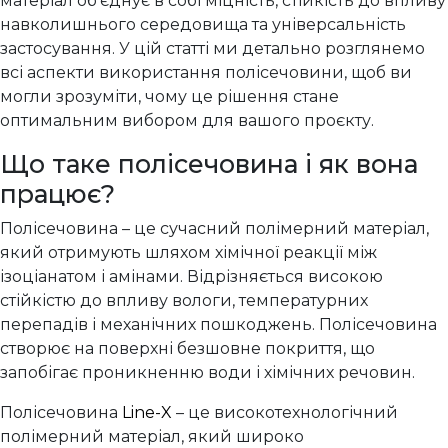
матеріал об’єднує в собі міцність, стійкість до впливу
навколишнього середовища та універсальність
застосування. У цій статті ми детально розглянемо
всі аспекти використання полісечовини, щоб ви
могли зрозуміти, чому це рішення стане
оптимальним вибором для вашого проєкту.
Що таке полісечовина і як вона
працює?
Полісечовина – це сучасний полімерний матеріал,
який отримують шляхом хімічної реакції між
ізоціанатом і амінами. Відрізняється високою
стійкістю до впливу вологи, температурних
перепадів і механічних пошкоджень. Полісечовина
створює на поверхні безшовне покриття, що
запобігає проникненню води і хімічних речовин.
Полісечовина
Line-X
– це високотехнологічний
полімерний матеріал, який широко