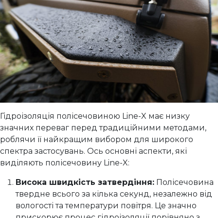
Гідроізоляція полісечовиною Line-X має низку
значних переваг перед традиційними методами,
роблячи її найкращим вибором для широкого
спектра застосувань. Ось основні аспекти, які
виділяють полісечовину Line-X:
Висока швидкість затвердіння:
Полісечовина
твердне всього за кілька секунд, незалежно від
вологості та температури повітря. Це значно
прискорює процес гідроізоляції порівняно з