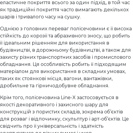
еластичне покриття всього за один підхід, в той час
як традиційні покриття часто вимагають декількох
шарів і тривалого часу на сушку.
Однією з головних переваг полісечовини є її висока
стійкість до корозії та абразивного зносу, що робить
її ідеальним рішенням для використання в
будівництві, в дорожньому будівництві, а також для
захисту різних транспортних засобів і промислового
обладнання. Ця особливість робить її підходящим
матеріалом для використання в складних умовах,
таких як стоянкові місця, вагони, вантажівки,
дробильне та гірничодобувне обладнання.
Крім того, полісечовина Line-X застосовується в
якості декоративного і захисного шару для
конструкцій з пористих складів, зокрема об’єктів
для розваг і відпочинку, скульптур і арт-об’єктів. Це
свідчить про її універсальність і здатність