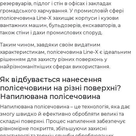
резервуарів, підлог і стін в офісах і закладах
громадського харчування. У промисловій сфері
полісечовина Line-X захищає корпуси і кузови
вантажних машин, бульдозерів, екскаваторів, а
також стіни і дахи промислових споруд.
Таким чином, завдяки своїм видатним
характеристикам, полісечовина Line-X є ідеальним
рішенням для захисту різних поверхонь у
найрізноманітніших сферах використання.
Як відбувається нанесення
полісечовини на різні поверхні?
Напилювана полісечовина
Напилювана полісечовина – це технологія, яка дає
змогу швидко й ефективно обробляти великі та
складні поверхні. Процес напилення забезпечує
рівномірне покриття, збільшуючи захисні
властивості та термін служби оброблюваних