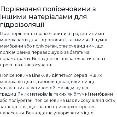
Порівняння полісечовини з
іншими матеріалами для
гідроізоляції
При порівнянні полісечовини з традиційними
матеріалами для гідроізоляції, такими як бітумні
мембрани або поліуретан, стає очевидним, що
полісечовина перевершує їх за багатьма
параметрами. Вона довговічніша, еластичніша і
простіша в застосуванні.
Полісечовина Line-X виділяється серед інших
матеріалів для гідроізоляції завдяки низці
унікальних властивостей. На відміну від
традиційних матеріалів, таких як бітумні мембрани
або поліуретан, полісечовина має високу швидкість
затвердіння, що значно прискорює процес
нанесення. Вона здатна утворювати міцне і